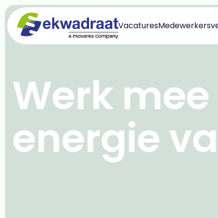
Vacatures
Medewerkersve
Werk mee 
energie v